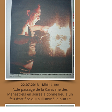
​22.07.2013 - Midi Libre
"...le passage de la Caravane des
Ménestrels en soirée a donné lieu à un
feu d'artifice
qui a illuminé la nuit ! "