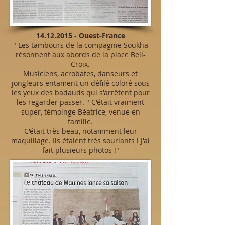
14.12.2015
- Ouest-France
" Les tambours de la compagnie Soukha
résonnent aux abords de la place Bell-
Croix.
Musiciens, acrobates, danseurs et
jongleurs entament un défilé coloré sous
les yeux des badauds qui s'arrêtent pour
les regarder passer. " C'était vraiment
super, témoinge Béatrice, venue en
famille.
C'était très beau, notamment leur
maquillage. Ils étaient très souriants ! J'ai
fait plusieurs photos !"