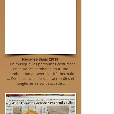
Néris-les-Bains (2018)
... En musique, les personnes costumées
ont suivi les acrobates pour une
déambulation à travers la cité thermale.
... Des spectacles de rues, acrobaties et
jongleries se sont succédé...