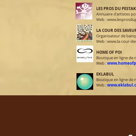
LES PROS DU PESTAK
Annuaire d'artistes po
Web :
www.lesprosdu
LA COUR DES SAVEU
Organisateur de banqu
Web :
www.la-cour-de
HOME OF POI
Boutique en ligne de 
Web :
www.homeofp
EKLABUL
Boutique en ligne de 
Web :
www.eklabul.