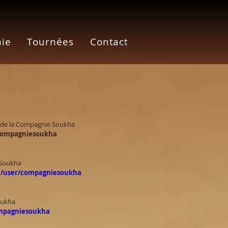
N
ie
Tournées
Contact
s de la Compagnie Soukha
compagniesoukha
 Soukha
m/user/compagniesoukha
oukha
ompagniesoukha