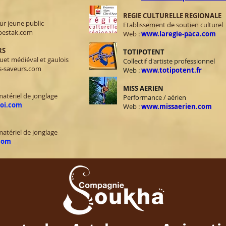
REGIE CULTURELLE REGIONALE
ur jeune public
Etablissement de soutien culturel
pestak.com
Web :
www.laregie-paca.com
RS
TOTIPOTENT
et médiéval et gaulois
Collectif d'artiste professionnel
s-saveurs.com
Web :
www.totipotent.fr
MISS AERIEN
matériel de jonglage
Performance / aérien
oi.com
Web :
www.missaerien.com
matériel de jonglage
com