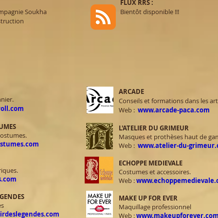
FLUX RRS :
Compagnie Soukha
Bientôt disponible !!!
truction
ARCADE
nier.
Conseils et formations dans les ar
oll.com
Web :
www.arcade-paca.com
TUMES
L'ATELIER DU GRIMEUR
costumes.
Masques et prothèses haut de g
ostumes.com
Web :
www.atelier-du-grimeur
ECHOPPE MEDIEVALE
oriques.
Costumes et accessoires.
s.com
​Web :
www.echoppemedievale.
EGENDES
MAKE UP FOR EVER
upes
Maquillage professionnel
irdeslegendes.com
​Web :
www.makeupforever.co