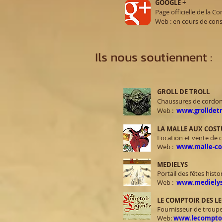
GOOGLE +
Page officielle de la 
Web : en cours de cons
Ils nous soutiennent :
GROLL DE TROLL
Chaussures de cordon
Web :
www.grolldetr
LA MALLE AUX COS
Location et vente de 
Web :
www.malle-c
MEDIELYS
Portail des fêtes hist
Web :
www.mediely
LE COMPTOIR DES L
Fournisseur de tro
​Web:
www.lecompto