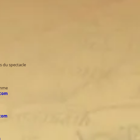
ts du spectacle
amme
.com
com
m