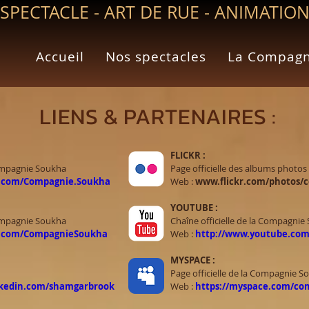
SPECTACLE - ART DE RUE - ANIMATIO
Accueil
Nos spectacles
La Compagn
LIENS & PARTENAIRES :
FLICKR :
Compagnie Soukha
Page officielle des albums photo
.com/Compagnie.Soukha
Web :
www.flickr.com/photos/
YOUTUBE :
Compagnie Soukha
Chaîne officielle de la Compagnie
er.com/CompagnieSoukha
Web :
http://www.youtube.co
MYSPACE :
Page officielle de la Compagnie S
nkedin.com/shamgarbrook
Web :
https://myspace.com/c