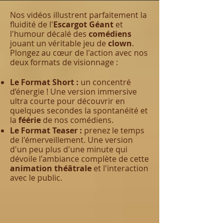
Nos vidéos illustrent parfaitement la
fluidité de l'
Escargot Géant
et
l'humour décalé des
comédiens
jouant un véritable jeu de
clown
.
Plongez au cœur de l'action avec nos
deux formats de visionnage :
Le Format Short :
un concentré
d’énergie ! Une version immersive
ultra courte pour découvrir en
quelques secondes la spontanéité et
la
féérie
de nos comédiens.
Le Format Teaser :
prenez le temps
de l'émerveillement. Une version
d'un peu plus d'une minute qui
dévoile l'ambiance complète de cette
animation théâtrale
et l'interaction
avec le public.