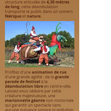
structure articulée de
4,30 mètres
de long
, cette déambulation
transporte le public dans un univers
féérique
et
nature
.
Profitez d'une
animation de rue
d'une grande agilité : de la
grande
parade de festival
à la
déambulation libre
en centre-ville.
Laissez-vous séduire par cette
créature majestueuse, une
marionnette géante
non motorisée
qui garantit un spectacle sans
aucune nuisance sonore ni pollution.