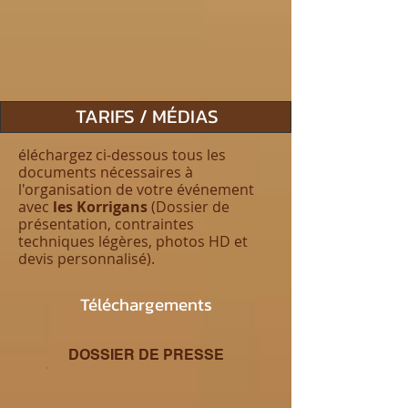
TARIFS / MÉDIAS
éléchargez ci-dessous tous les
documents nécessaires à
l'organisation de votre événement
avec
les Korrigans
(Dossier de
présentation, contraintes
techniques légères, photos HD et
devis personnalisé).
Téléchargements
DOSSIER DE PRESSE