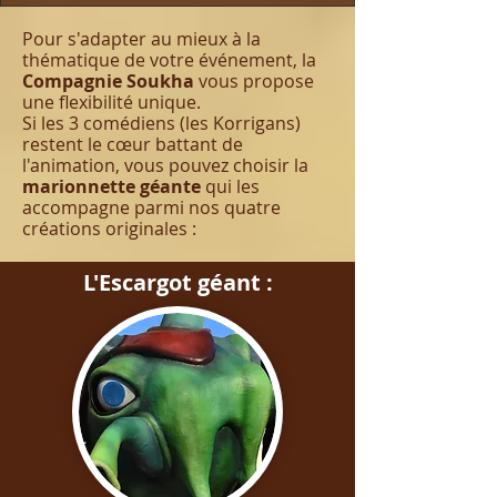
Pour s'adapter au mieux à la
thématique de votre événement, la
Compagnie Soukha
vous propose
une flexibilité unique.
Si les 3 comédiens (les Korrigans)
restent le cœur battant de
l'animation, vous pouvez choisir la
marionnette géante
qui les
accompagne parmi nos quatre
créations originales :
L'Escargot géant :