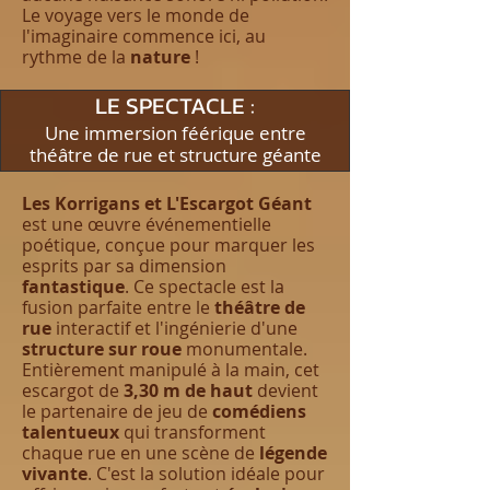
Le voyage vers le monde de
l'imaginaire commence ici, au
rythme de la
nature
!
LE SPECTACLE :
Une immersion féérique entre
théâtre de rue et structure géante
Les Korrigans et L'Escargot Géant
est une œuvre événementielle
poétique, conçue pour marquer les
esprits par sa dimension
fantastique
. Ce spectacle est la
fusion parfaite entre le
théâtre de
rue
interactif et l'ingénierie d'une
structure sur roue
monumentale.
Entièrement manipulé à la main, cet
escargot de
3,30 m de haut
devient
le partenaire de jeu de
comédiens
talentueux
qui transforment
chaque rue en une scène de
légende
vivante
. C'est la solution idéale pour