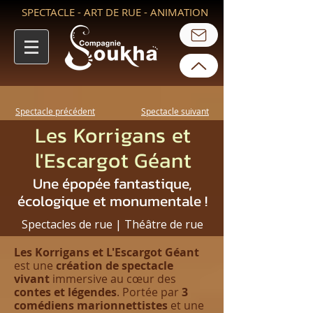
SPECTACLE - ART DE RUE - ANIMATION
Spectacle précédent
Spectacle suivant
Les Korrigans et
l'Escargot Géant
Une épopée fantastique,
écologique et monumentale !
Spectacles de rue
| Théâtre de rue
Les Korrigans et L'Escargot Géant
est une
création de spectacle
vivant
immersive au cœur des
contes et légendes
. Portée par
3
comédiens marionnettistes
et une